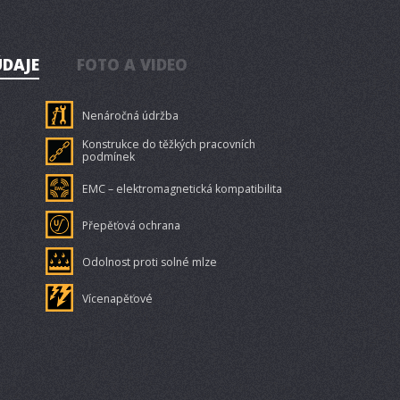
ÚDAJE
FOTO A VIDEO
Nenáročná údržba
Konstrukce do těžkých pracovních
podmínek
EMC – elektromagnetická kompatibilita
Přepěťová ochrana
Odolnost proti solné mlze
Vícenapěťové