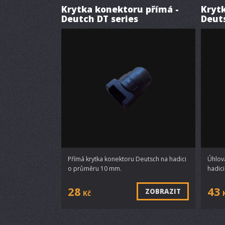
Krytka konektoru přímá -
Kryt
Deutch DT series
Deut
Přímá krytka konektoru Deutsch na hadici
Úhlov
o průměru 10 mm.
hadic
28
43
ZOBRAZIT
Kč