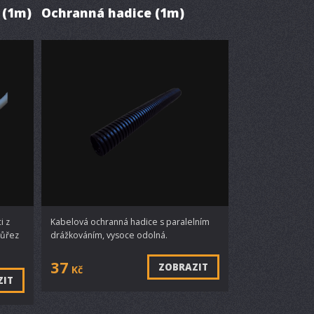
 (1m)
Ochranná hadice (1m)
i z
Kabelová ochranná hadice s paralelním
růřez
drážkováním, vysoce odolná.
37
ZOBRAZIT
Kč
ZIT