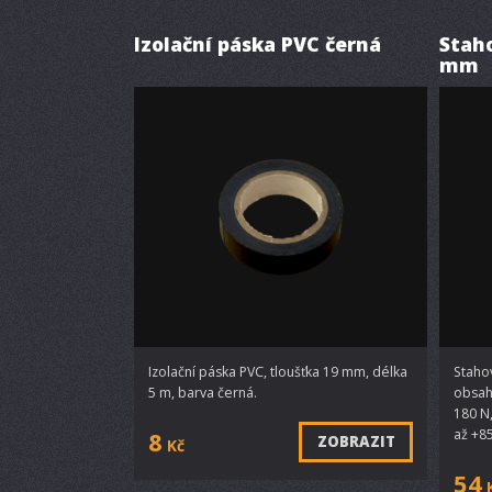
Izolační páska PVC černá
Staho
mm
Izolační páska PVC, tloušťka 19 mm, délka
Staho
5 m, barva černá.
obsah
180 N
až +8
8
ZOBRAZIT
Kč
54