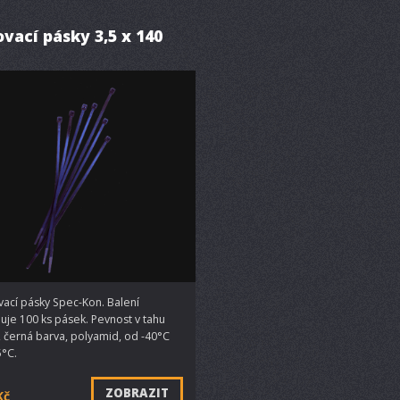
vací pásky 3,5 x 140
vací pásky Spec-Kon. Balení
uje 100 ks pásek. Pevnost v tahu
, černá barva, polyamid, od -40°C
5°C.
ZOBRAZIT
Kč