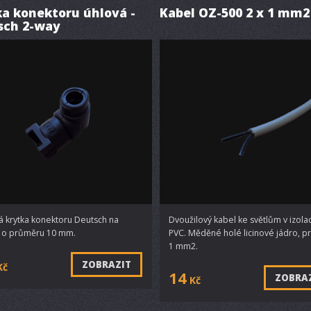
ka konektoru úhlová -
Kabel OZ-500 2 x 1 mm2
sch 2-way
á krytka konektoru Deutsch na
Dvoužilový kabel ke světlům v izolac
i o průměru 10 mm.
PVC. Měděné holé licinové jádro, p
1 mm2.
ZOBRAZIT
Kč
14
ZOBRA
Kč