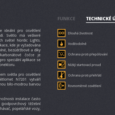
FUNKCE
TECHNICKÉ 
ideální pro osvětlení
Dlouhá životnost
edí. Světlo má veškeré
h světel Nordic Lights.
Voděodolné
ikace, kde je vyžadována
olné, bezúdržbové a díky
Ochrana proti přepólování
karbonátové čočce je
pro speciální aplikace se
onektoru.
Nízký startovací proud
lem světla pro osvětlení
Ochrana proti přehřátí
větlomet N7201 vytváří
denou bílo-modrou barvou
Rovnoměrné osvětlení
možnosti instalace často
(podpovrchový těžební
hávač, popelářské vozy,