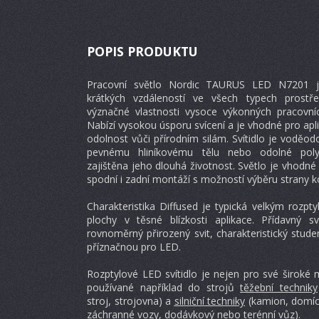
POPIS PRODUKTU
Pracovní světlo Nordic TAURUS LED N7201 je 
krátkých vzdáleností ve všech typech prostř
význačné vlastnosti vysoce výkonných pracovníc
Nabízí vysokou úsporu svícení a je vhodné pro apl
odolnost vůči přírodním silám. Svítidlo je voděod
pevnému hliníkovému tělu nebo odolné poly
zajištěna jeho dlouhá životnost. Světlo je vhodné 
spodní i zadní montáží s možností výběru strany k
Charakteristika Diffused je typická velkým rozpty
plochy v těsné blízkosti aplikace. Přídavný s
rovnoměrný přirozený svit, charakteristický stu
příznačnou pro LED.
Rozptylové LED svítidlo je nejen pro své široké 
používané například do strojů
těžební techniky
stroj, strojovna) a
silniční techniky
(kamion, domíc
záchranné vozy, dodávkový nebo terénní vůz).