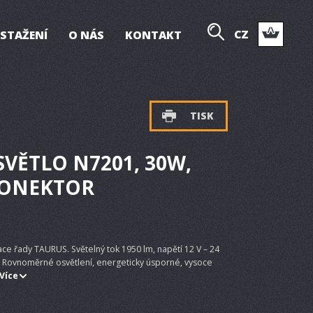
CZ
 STAŽENÍ
O NÁS
KONTAKT
TISK
SVĚTLO N7201, 30W,
 KONEKTOR
ace řady TAURUS. Světelný tok 1950 lm, napětí 12 V – 24
K. Rovnoměrné osvětlení, energeticky úsporné, vysoce
Více