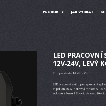
PRODUKTY
JAK VYBRAT
KE
LED PRACOVNÍ 
12V-24V, LEVÝ
Kód produktu:
NL987-004B
LED pracovní světlo pro speciální aplik
V, příkon 30 W, barevná teplota 5300 
odolné a bezúdržbové, vícenapěťové.