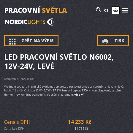
PRACOVNÍ
SVĚTLA
CZ
ZPĚT NA VÝPIS
TISK
LED PRACOVNÍ SVĚTLO N6002,
12V-24V, LEVÉ
Kód produktu:
NL960-102
V jednom pouzdru hlavní LED světlomet, směrové a parkovací světlo se spodním držákem - levé.
Napětí 12 V – 24 V, příkon 22 W – 2,7 W – 17,5 W, barevná teplota 5700 K. Homologované, systém
tlumení, rovnoměrné osvětlení s přesným diagramem.
Více
Cena s DPH
14 233 Kč
Cena bez DPH
11 762 Kč