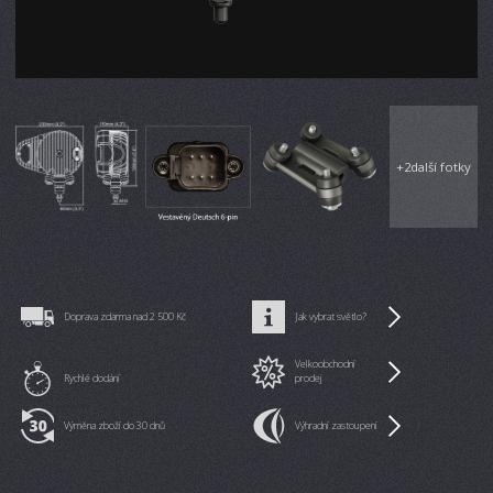
+
2
další fotky
Doprava zdarma nad 2 500 Kč
Jak vybrat světlo?
Velkoobchodní
Rychlé dodání
prodej
Výměna zboží do 30 dnů
Výhradní zastoupení