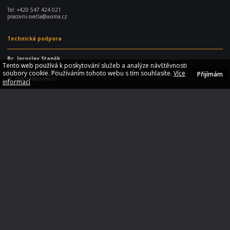
Tel:
+420 547 424 021
pracovni-svetla@axima.cz
Technická podpora
Bc. Jaroslav Staněk
Tento web používá k poskytování služeb a analýze návštěvnosti
T: +420 547 424 075
M: +420 727 940 780
soubory cookie. Používáním tohoto webu s tím souhlasíte.
Více
Přijímám
@:
jstanek@axima.cz
informací
Radek Steinbock
T: +420 547 424 077
M: +420 724 870 684
@: rsteinbock@axima.cz
E-shop
Produkty
Příslušenství
Doprava a platba
Často kladené otázky
Jak vybrat LED světlo
Velkoobchodní prodej