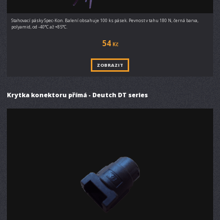
Stahovací pásky Spec-Kon. Balení obsahuje 100 ks pásek. Pevnost v tahu 180 N, černá barva,
polyamid, od -40°C až +85°C.
54
Kč
ZOBRAZIT
Krytka konektoru přímá - Deutch DT series