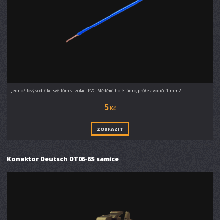
Jednožilový vodič ke světlům v izolaci PVC. Měděné holé jádro, průřez vodiče 1 mm2.
5
Kč
ZOBRAZIT
Konektor Deutsch DT06-6S samice