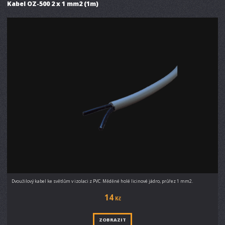
Kabel OZ-500 2 x 1 mm2 (1m)
Dvoužilový kabel ke světlům v izolaci z PVC. Měděné holé licinové jádro, průřez 1 mm2.
14
Kč
ZOBRAZIT