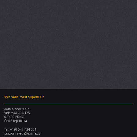
Výhradní zastoupení CZ
AXIMA, spol. s r. o.
Vídeňská 204/125
619 00 BRNO
Česká republika
Tel:
+420 547 424 021
pracovni-svetla@axima.cz