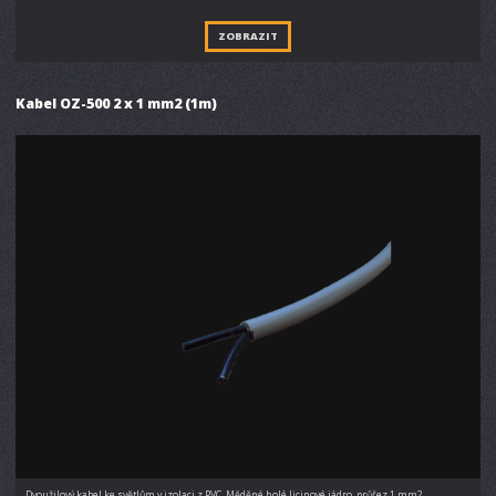
ZOBRAZIT
Kabel OZ-500 2 x 1 mm2 (1m)
Dvoužilový kabel ke světlům v izolaci z PVC. Měděné holé licinové jádro, průřez 1 mm2.