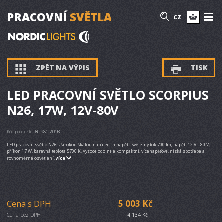
PRACOVNÍ
SVĚTLA
CZ
ZPĚT NA VÝPIS
TISK
LED PRACOVNÍ SVĚTLO SCORPIUS
N26, 17W, 12V-80V
Kód produktu:
NL981-201B
LED pracovní světlo N26 s širokou škálou napájecích napětí. Světelný tok 700 lm, napětí 12 V – 80 V,
příkon 17 W, barevná teplota 5700 K. Vysoce odolné a kompaktní, vícenapěťové, nízká spotřeba a
rovnoměrné osvětlení.
Více
Cena s DPH
5 003 Kč
Cena bez DPH
4 134 Kč