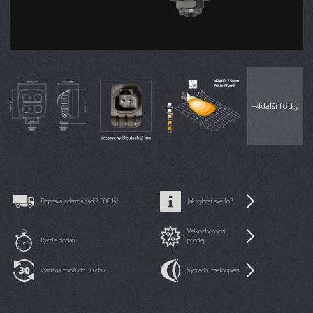
+
4
další fotky
Doprava zdarma nad 2 500 Kč
Jak vybrat světlo?
Velkoobchodní
Rychlé dodání
prodej
Výměna zboží do 30 dnů
Výhradní zastoupení