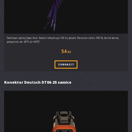
Stahovací pásky Spec-Kon. Balení obsahuje 100 ks pásek. Pevnost v tahu 180 N, černá barva,
polyamid, od -40°C až +85°C.
54
Kč
ZOBRAZIT
Konektor Deutsch DT06-2S samice