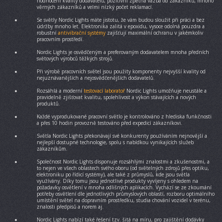
hodnocení kvality dodavatelů, pozitivní zpětná vazba od zákazníků, mnoho
věrných zákazníků a velmi nízký počet reklamací.
Se světly Nordic Lights máte jistotu, že vám budou sloužit při práci a bez
údržby mnoho let. Elektronika zalitá v epoxidu, vysoce odolná pouzdra a
robustní
antivibrační systémy
zajišťují maximální ochranu v jakémkoliv
pracovním prostředí.
Nordic Lights je osvědčeným a preferovaným dodavatelem mnoha předních
světových výrobců těžkých strojů.
Při výrobě pracovních světel jsou použity komponenty nejvyšší kvality od
nejuznávanějších a nejosvědčenějších dodavatelů.
Rozsáhlá a moderní
testovací laboratoř
Nordic Lights umožňuje neustále a
pravidelně zjišťovat kvalitu, spolehlivost a výkon stávajících a nových
produktů.
Každé vyprodukované pracovní světlo je kontrolováno z hlediska funkčnosti
a přes 10 hodin provozně testováno před expedicí zákazníkovi.
Světla Nordic Lights překonávají své konkurenty používáním nejnovější a
nejlepší dostupné technologie, spolu s nabídkou vynikajících služeb
zákazníkům.
Společnost Nordic Lights disponuje rozsáhlými znalostmi a zkušenostmi, a
to nejen ve všech oblastech svého oboru (od světelných zdrojů přes optiku,
elektroniku po řídicí systémy), ale také z průmyslů, kde jsou světla
využívány. Díky tomu jsou jednotlivé produkty vyvíjeny s ohledem na
požadavky osvětlení v mnoha odlišných aplikacích. Vychází se ze zkoumání
potřeby osvětlení dle jednotlivých průmyslových oblastí, rozboru optimálního
umístění světel na dopravním prostředku, studia chování vozidel v terénu,
znalosti předpisů a norem aj.
Nordic Lights nabízí také řešení tzv. šitá na míru, pro zajištění dodávky