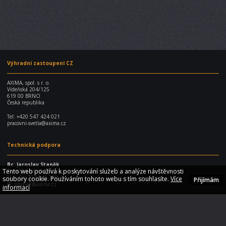
Výhradní zastoupení CZ
AXIMA, spol. s r. o.
Vídeňská 204/125
619 00 BRNO
Česká republika
Tel:
+420 547 424 021
pracovni-svetla@axima.cz
Technická podpora
Bc. Jaroslav Staněk
Tento web používá k poskytování služeb a analýze návštěvnosti
T: +420 547 424 075
M: +420 727 940 780
soubory cookie. Používáním tohoto webu s tím souhlasíte.
Více
Přijímám
@:
jstanek@axima.cz
informací
Radek Steinbock
T: +420 547 424 077
M: +420 724 870 684
@: rsteinbock@axima.cz