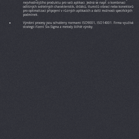
nejvhodnějšího produktu pro vaši aplikaci. Jedná se např. o kombinaci
odlišných světelných charakteristik, držáků, tlumičů vibrací nebo konektorů
pro optimalizaci připojení v různých aplikacích a další možnosti specifických
podmínek.
Výrobní procesy jsou schváleny normami ISO9001, ISO14001. Firma využívá
strategii řízení Six-Sigma a metody štíhlé výroby.