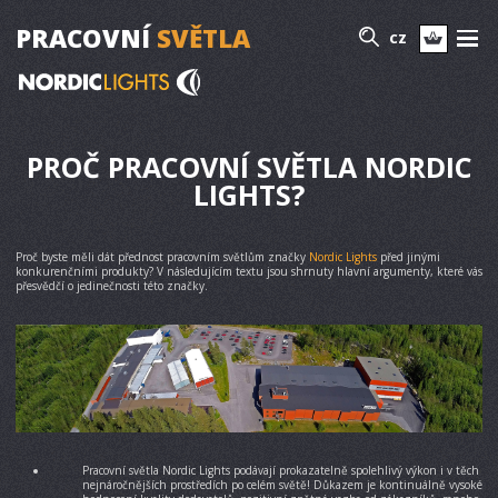
PRACOVNÍ
SVĚTLA
CZ
PROČ PRACOVNÍ SVĚTLA NORDIC
LIGHTS?
Proč byste měli dát přednost pracovním světlům značky
Nordic Lights
před jinými
konkurenčními produkty? V následujícím textu jsou shrnuty hlavní argumenty, které vás
přesvědčí o jedinečnosti této značky.
Pracovní světla Nordic Lights podávají prokazatelně spolehlivý výkon i v těch
nejnáročnějších prostředích po celém světě! Důkazem je kontinuálně vysoké