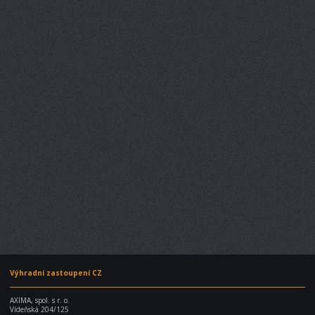
Výhradní zastoupení CZ
AXIMA, spol. s r. o.
Vídeňská 204/125