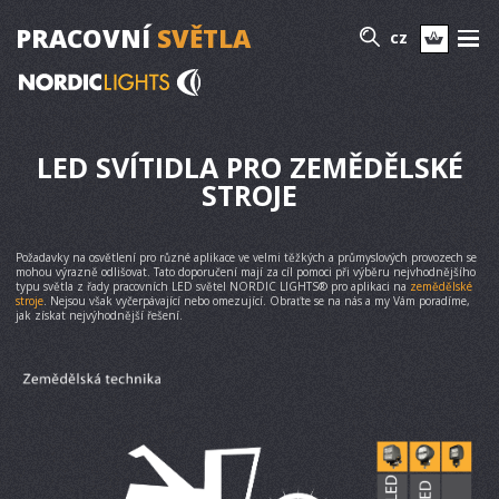
PRACOVNÍ
SVĚTLA
CZ
LED SVÍTIDLA PRO ZEMĚDĚLSKÉ
STROJE
Požadavky na osvětlení pro různé aplikace ve velmi těžkých a průmyslových provozech se
mohou výrazně odlišovat. Tato doporučení mají za cíl pomoci při výběru nejvhodnějšího
typu světla z řady pracovních LED světel NORDIC LIGHTS® pro aplikaci na
zemědělské
stroje
. Nejsou však vyčerpávající nebo omezující. Obraťte se na nás a my Vám poradíme,
jak získat nejvýhodnější řešení.