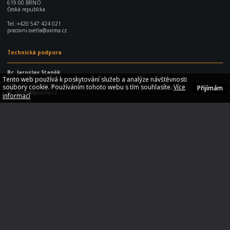
619 00 BRNO
Česká republika
Tel:
+420 547 424 021
pracovni-svetla@axima.cz
Technická podpora
Bc. Jaroslav Staněk
Tento web používá k poskytování služeb a analýze návštěvnosti
T: +420 547 424 075
M: +420 727 940 780
soubory cookie. Používáním tohoto webu s tím souhlasíte.
Více
Přijímám
@:
jstanek@axima.cz
informací
Radek Steinbock
T: +420 547 424 077
M: +420 724 870 684
@: rsteinbock@axima.cz
E-shop
Produkty
Příslušenství
Doprava a platba
Často kladené otázky
Jak vybrat LED světlo
Velkoobchodní prodej