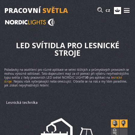
PRACOVNÍ
SVĚTLA
CZ
LED SVÍTIDLA PRO LESNICKÉ
STROJE
Požadavky na osvětlení pro různé aplikace ve velmi těžkých a průmyslových provozech se
mohou výrazně odlišovat. Tato doporučení mají za cíl pomoci při výběru nejvhodnějšího
typu světla z řady pracovních LED světel NORDIC LIGHTS® pro aplikaci na
lesnické
stroje
. Nejsou však vyčerpávající nebo omezující. Obraťte se na nás a my Vám poradíme,
jak získat nejvýhodnější řešení.