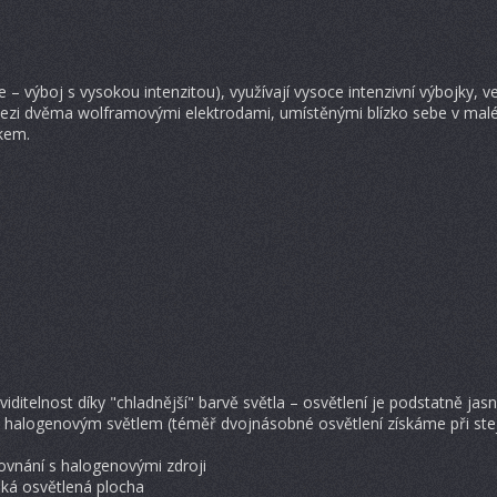
e – výboj s vysokou intenzitou), využívají vysoce intenzivní výbojky, 
ezi dvěma wolframovými elektrodami, umístěnými blízko sebe v malé 
kem.
 viditelnost díky "chladnější" barvě světla – osvětlení je podstatně jasn
s halogenovým světlem (téměř dvojnásobné osvětlení získáme při st
rovnání s halogenovými zdroji
oká osvětlená plocha