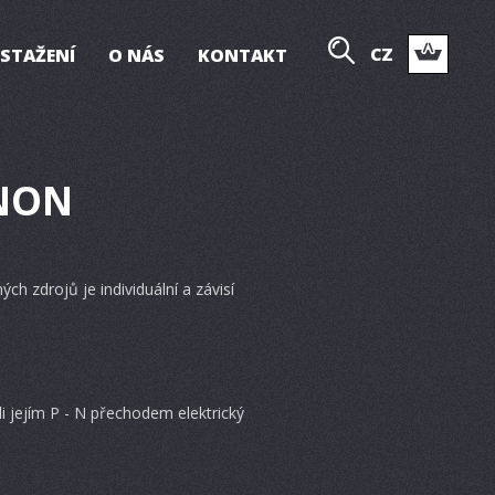
CZ
 STAŽENÍ
O NÁS
KONTAKT
ENON
ch zdrojů je individuální a závisí
i jejím P - N přechodem elektrický