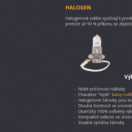
HALOGEN
Halogenová světla využívají k pro
protože až 90 % příkonu se zbyteč
Vý
- Nízké pořizovací náklady
- Charakter "teplé"
barvy svět
- Halogenové žárovky jsou s
- Dlouhá životnost ve srovnán
- Okamžitý 100% světelný vý
- Kompaktní velikost ve srovn
- Snadná výměna žárovky