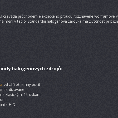
dukci světla průchodem elektrického proudu rozžhavené wolframové v
ně mění v teplo. Standardní halogenová žárovka má životnost přibližn
hody
halogenových zdrojů:
la
vytváří příjemný pocit
tandardizované
í s klasickými žárovkami
kon
ání s HID