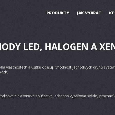
PRODUKTY
JAK VYBRAT
KE
ODY LED, HALOGEN A X
ha vlastnostech a užitku odlišují. Vhodnost jednotlivých druhů světelný
kách.
vodičová elektronická součástka, schopná vyzařovat světlo, prochází-l