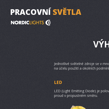
PRACOVNÍ
SVĚTLA
VÝH
Jednotlivé světelné zdroje se v mno
na účelu použití a okolních podmín
LED
LED (Light Emitting Diode) je polo
proud v propustném směru.