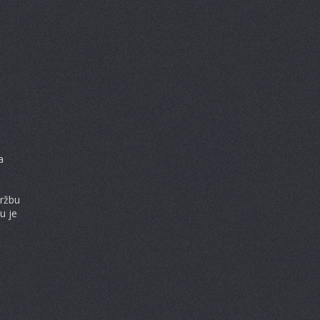
a
držbu
u je