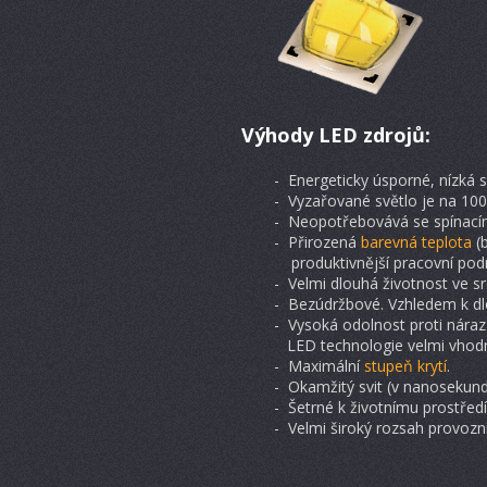
Výhody LED zdrojů:
- Energeticky úsporné, nízká s
- Vyzařované světlo je na 100
- Neopotřebovává se spínacím
- Přirozená
barevná teplota
(b
produktivnější pracovní pod
- Velmi dlouhá životnost ve sr
- Bezúdržbové. Vzhledem k dlo
- Vysoká odolnost proti nárazů
LED technologie velmi vhodn
- Maximální
stupeň krytí
.
- Okamžitý svit (v nanosekund
- Šetrné k životnímu prostředí
- Velmi široký rozsah provozn