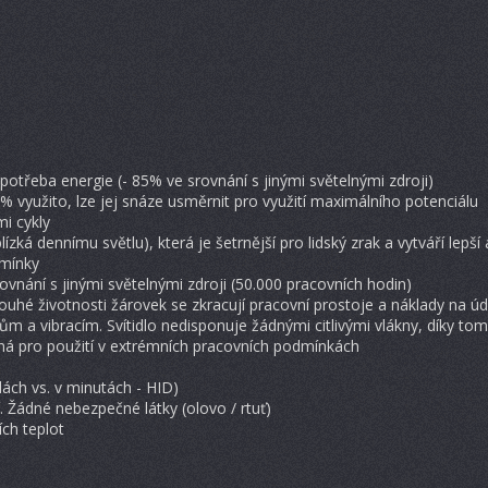
potřeba energie (- 85% ve srovnání s jinými světelnými zdroji)
% využito, lze jej snáze usměrnit pro využití maximálního potenciálu
i cykly
lízká dennímu světlu), která je šetrnější pro lidský zrak a vytváří lepší 
mínky
ovnání s jinými světelnými zdroji (50.000 pracovních hodin)
uhé životnosti žárovek se zkracují pracovní prostoje a náklady na ú
m a vibracím. Svítidlo nedisponuje žádnými citlivými vlákny, díky tom
á pro použití v extrémních pracovních podmínkách
ách vs. v minutách - HID)
. Žádné nebezpečné látky (olovo / rtuť)
ích teplot