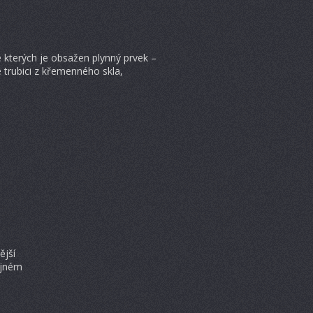
ve kterých je obsažen plynný prvek –
trubici z křemenného skla,
ější
ejném