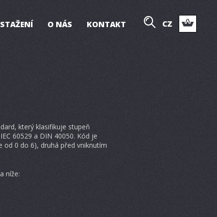
CZ
 STAŽENÍ
O NÁS
KONTAKT
ard, který klasifikuje stupeň
ch IEC 60529 a DIN 40050. Kód je
 od 0 do 6), druhá před vniknutím
a níže: