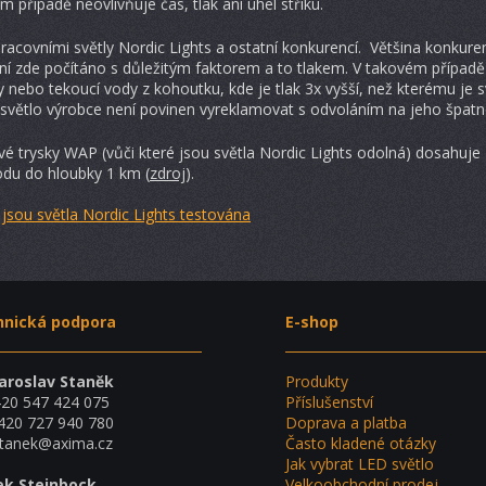
 případě neovlivňuje čas, tlak ani úhel střiku.
racovními světly Nordic Lights a ostatní konkurencí. Většina konkure
ní zde počítáno s důležitým faktorem a to tlakem. V takovém případě 
y nebo tekoucí vody z kohoutku, kde je tlak 3x vyšší, než kterému j
 světlo výrobce není povinen vyreklamovat s odvoláním na jeho špatn
ové trysky WAP (vůči které jsou světla Nordic Lights odolná) dosahuj
odu do hloubky 1 km (
zdroj
).
jsou světla Nordic Lights testována
hnická podpora
E-shop
Jaroslav Staněk
Produkty
420 547 424 075
Příslušenství
420 727 940 780
Doprava a platba
stanek@axima.cz
Často kladené otázky
Jak vybrat LED světlo
ek Steinbock
Velkoobchodní prodej