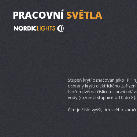
PRACOVNÍ
SVĚTLA
Stupeň krytí označován jako IP "In
ochrany krytu elektrického zařízen
tvořen dvěma číslicemi: první udá
vody (rozmezí stupnice od 0 do 8). 
Čím je číslo vyšší, tím světlo zaru