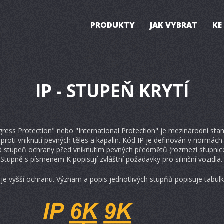
PRODUKTY
JAK VYBRAT
KE
IP - STUPEŇ KRYTÍ
gress Protection" nebo "International Protection" je mezinárodní stand
í proti vniknutí pevných těles a kapalin. Kód IP je definován v normá
vá stupeň ochrany před vniknutím pevných předmětů (rozmezí stupnice
Stupně s písmenem K popisují zvláštní požadavky pro silniční vozidla.
čuje vyšší ochranu. Význam a popis jednotlivých stupňů popisuje tabulk