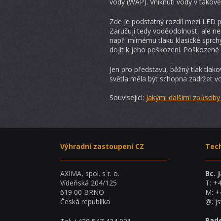
vody (WAP). Vniknutí vody v takovém
Zde je podstatný rozdíl mezi LED p
Zaručují tedy voděodolnost, ale ne
např. mírnému tlaku klasické sprch
dojít k jeho poškození. Poškozené
Jen pro představu, běžný tlak tlak
světla měla být schopna zadržet v
Související:
Jakými dalšími způsoby 
Výhradní zastoupení CZ
Tec
AXIMA, spol. s r. o.
Bc. 
Vídeňská 204/125
T: +
619 00 BRNO
M: +
Česká republika
@:
j
Rad