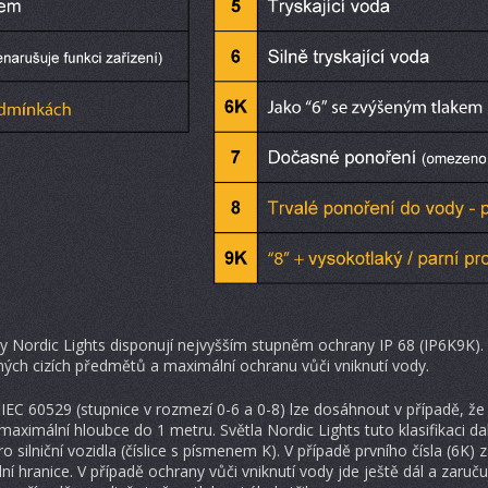
y Nordic Lights disponují nejvyšším stupněm ochrany IP 68 (IP6K9K)
ných cizích předmětů a maximální ochranu vůči vniknutí vody.
 IEC 60529 (stupnice v rozmezí 0-6 a 0-8) lze dosáhnout v případě, že
 maximální hloubce do 1 metru. Světla Nordic Lights tuto klasifikaci d
silniční vozidla (číslice s písmenem K). V případě prvního čísla (6K)
í hranice. V případě ochrany vůči vniknutí vody jde ještě dál a zaru